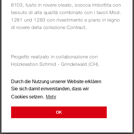
Ristorante Bännebrett - Tennis Arena CH-Elsau
Pinacoteca, Particolari
Schanzä-Stubä - Einsiedeln