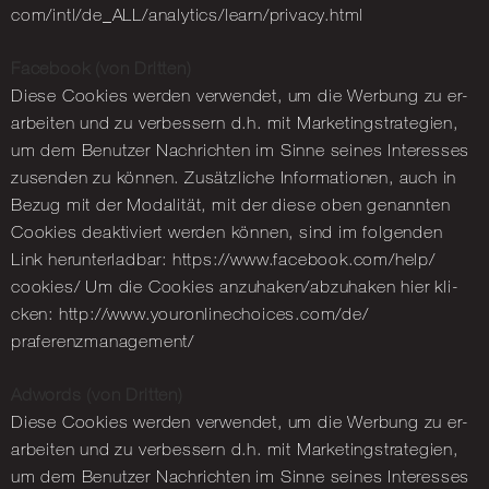
com/​intl/​de_​ALL/​analytics/​learn/​privacy.​html
Face­book (von Drit­ten)
Diese Coo­kies wer­den ver­wen­det, um die Wer­bung zu er­
ar­bei­ten und zu ver­bes­sern d.h. mit Mar­ke­ting­stra­te­gi­en,
um dem Be­nut­zer Nach­rich­ten im Sinne sei­nes In­ter­es­ses
zu­sen­den zu kön­nen. Zu­sätz­li­che In­for­ma­tio­nen, auch in
Bezug mit der Mo­da­li­tät, mit der diese oben ge­nann­ten
Coo­kies de­ak­ti­viert wer­den kön­nen, sind im fol­gen­den
Link her­un­ter­lad­bar: https://​www.​facebook.​com/​help/​
cookies/​ Um die Coo­kies an­zu­ha­ken/ab­zu­ha­ken hier kli­
cken: http://​www.​youronlinechoices.​com/​de/​
praferenzmanagement/​
Ad­words (von Drit­ten)
Diese Coo­kies wer­den ver­wen­det, um die Wer­bung zu er­
ar­bei­ten und zu ver­bes­sern d.h. mit Mar­ke­ting­stra­te­gi­en,
um dem Be­nut­zer Nach­rich­ten im Sinne sei­nes In­ter­es­ses