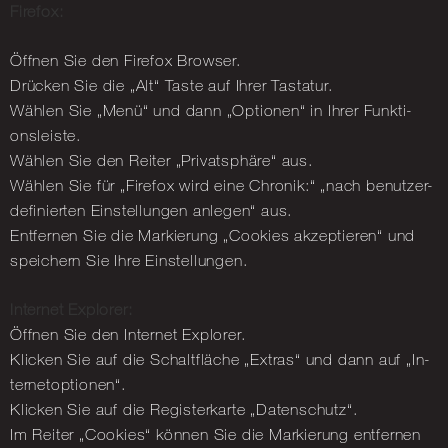
Fi­re­fox:
Öff­nen Sie den Fi­re­fox Brow­ser.
Drü­cken Sie die „Alt“ Taste auf Ihrer Tas­ta­tur.
Wäh­len Sie „Menü“ und dann „Op­tio­nen“ in Ihrer Funk­ti­
ons­leis­te.
Wäh­len Sie den Rei­ter „Pri­vat­sphä­re“ aus.
Wäh­len Sie für „Fi­re­fox wird eine Chro­nik:“ „nach be­nut­zer­
de­fi­nier­ten Ein­stel­lun­gen an­le­gen“ aus.
Ent­fer­nen Sie die Mar­kie­rung „Coo­kies ak­zep­tie­ren“ und
spei­chern Sie Ihre Ein­stel­lun­gen.
In­ter­net Ex­plo­rer:
Öff­nen Sie den In­ter­net Ex­plo­rer.
Kli­cken Sie auf die Schalt­flä­che „Ex­tras“ und dann auf „In­
ter­ne­t­op­tio­nen“.
Kli­cken Sie auf die Re­gis­ter­kar­te „Da­ten­schutz“.
Im Rei­ter „Coo­kies“ kön­nen Sie die Mar­kie­rung ent­fer­nen