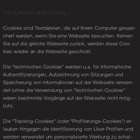
In­for­ma­tio­nen über Coo­kies
Coo­kies sind Text­da­tei­en, die auf Ihrem Com­pu­ter ge­spei­
chert wer­den, wenn Sie eine Web­sei­te be­su­chen. Keh­ren
Sie auf die glei­che Web­sei­te zu­rück, wer­den diese Coo­
kies wie­der an die Web­sei­te ge­schickt.
Die "tech­ni­schen Coo­kies" wer­den u.a. für in­for­ma­ti­sche
Au­then­ti­fi­zie­run­gen, Auf­zeich­nung von Sit­zun­gen und
Spei­che­rung von In­for­ma­tio­nen auf der Web­sei­te ver­wen­
det (ohne die Ver­wen­dung von "tech­ni­schen Coo­kies"
wären be­stimm­te Vor­gän­ge auf der Web­sei­te nicht mög­
lich).
Die "Tracking-Coo­kies" (oder "Pro­fi­lie­rungs-Coo­kies") er­
lau­ben hin­ge­gen die Iden­ti­fi­zie­rung von User-Pro­fi­len und
wer­den ver­wen­det um per­so­na­li­sier­te Wer­bung zu schal­