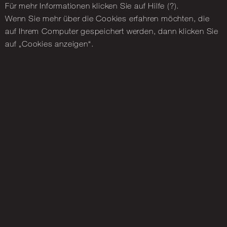
Für mehr In­for­ma­tio­nen kli­cken Sie auf Hilfe (?).
Wenn Sie mehr über die Coo­kies er­fah­ren möch­ten, die
auf Ihrem Com­pu­ter ge­spei­chert wer­den, dann kli­cken Sie
auf „Coo­kies an­zei­gen“.