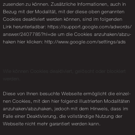
zu­sen­den zu kön­nen. Zu­sätz­li­che In­for­ma­tio­nen, auch in
Bezug mit der Mo­da­li­tät, mit der diese oben ge­nann­ten
Coo­kies de­ak­ti­viert wer­den kön­nen, sind im fol­gen­den
Link her­un­ter­lad­bar: https://​support.​google.​com/​adwords/​
answer/​2407785?​hl=de um die Coo­kies an­zu­ha­ken/ab­zu­
ha­ken hier kli­cken: http://​www.​google.​com/​settings/​ads
Wie kön­nen Coo­kies de­ak­ti­viert, ge­löscht oder blo­ckiert
wer­den.
Diese von Ihnen be­such­te Web­sei­te er­mög­licht die ein­zel­
nen Coo­kies, mit den hier fol­gend il­lus­trier­ten Mo­da­li­tä­ten
an­zu­ha­ken/ab­zu­ha­ken, je­doch mit dem Hin­weis, dass im
Falle einer De­ak­ti­vie­rung, die voll­stän­di­ge Nut­zung der
Web­sei­te nicht mehr ga­ran­tiert wer­den kann.