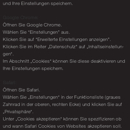
und Ihre Ein­stel­lun­gen spei­chern.
Goog­le Chro­me:
Öff­nen Sie Goog­le Chro­me.
Wäh­len Sie “Ein­stel­lun­gen” aus.
Kli­cken Sie auf “Er­wei­ter­te Ein­stel­lun­gen an­zei­gen”.
Kli­cken Sie im Rei­ter „Da­ten­schutz“ auf „In­halts­ein­stel­lun­
gen“.
Im Ab­schnitt „Coo­kies“ kön­nen Sie diese de­ak­ti­vie­ren und
Ihre Ein­stel­lun­gen spei­chern.
Sa­fa­ri:
Öff­nen Sie Sa­fa­ri.
Wäh­len Sie „Ein­stel­lun­gen“ in der Funk­ti­ons­lis­te (grau­es
Zahn­rad in der obe­ren, rech­ten Ecke) und kli­cken Sie auf
„Pri­vat­sphä­re“.
Unter „Coo­kies ak­zep­tie­ren“ kön­nen Sie spe­zi­fi­zie­ren ob
und wann Sa­fa­ri Coo­kies von Web­sites ak­zep­tie­ren soll.