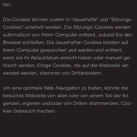
ten.
Die Coo­kies kön­nen zudem in "dau­er­haf­te" und "Sit­zungs-
Coo­kies" un­ter­teilt wer­den. Die Sit­zungs-Coo­kies wer­den
au­to­ma­tisch von Ihrem Com­pu­ter ent­fernt, so­bald Sie den
Brow­ser schlie­ßen. Die dau­er­haf­ten Coo­kies blei­ben auf
Ihrem Com­pu­ter ge­spei­chert und wer­den erst ent­fernt,
wenn sie ihr Ab­lauf­da­tum er­reicht haben oder ma­nu­ell ge­
löscht wer­den. Ei­ni­ge Coo­kies, die auf der Web­sei­te ver­
wen­det wer­den, stam­men von Dritt­an­bie­tern.
Um eine op­ti­ma­le Web-Na­vi­ga­ti­on zu bie­ten, könn­te die
be­such­te Web­sei­te von allen oder von einem Teil der fol­
gen­den, ei­ge­nen und/oder von Drit­ten stam­men­den, Coo­
kies Ge­brauch ma­chen: