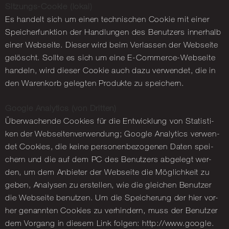
Sit­zungs-Coo­kie (lokal)
Es han­delt sich um einen tech­ni­schen Coo­kie mit einer
Spei­cher­funk­ti­on der Hand­lun­gen des Be­nut­zers in­ner­halb
einer Web­sei­te. Die­ser wird beim Ver­las­sen der Web­sei­te
ge­löscht. Soll­te es sich um eine E-Com­mer­ce-Web­sei­te
han­deln, wird die­ser Coo­kie auch dazu ver­wen­det, die in
den Wa­ren­korb ge­leg­ten Pro­duk­te zu spei­chern.
Goog­le Ana­ly­tics (von Drit­ten)
Über­wa­chen­de Coo­kies für die Ent­wick­lung von Sta­tis­ti­
ken der Web­sei­ten­ver­wen­dung; Goog­le Ana­ly­tics ver­wen­
det Coo­kies, die keine per­so­nen­be­zo­ge­nen Daten spei­
chern und die auf dem PC des Be­nut­zers ab­ge­legt wer­
den, um dem An­bie­ter der Web­sei­te die Mög­lich­keit zu
geben, Ana­ly­sen zu er­stel­len, wie die glei­chen Be­nut­zer
die Web­sei­te be­nut­zen. Um die Spei­che­rung der hier vor­
her ge­nann­ten Coo­kies zu ver­hin­dern, muss der Be­nut­zer
dem Vor­gang in die­sem Link fol­gen: http://​www.​google.​