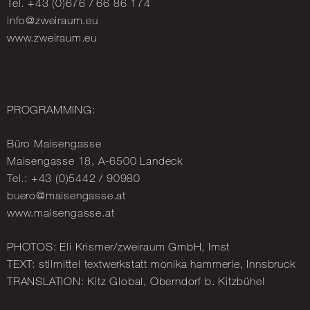
Tel. +43 (0)676 / 66 86 174
info@​zweiraum.​eu
www.​zweiraum.​eu
PRO­GRAM­MING:
Büro Mais­en­gasse
Mais­en­gasse 18, A-6500 Lan­deck
Tel.: +43 (0)5442 / 90980
buero@​maisengasse.​at
www.​maisengasse.​at
PHO­TOS: Eli Kris­mer/zweiraum GmbH, Imst
TEXT: stilmit­tel tex­twerkstatt monika ham­merle, Inns­bruck
TRANS­LA­TION: Kitz Global, Oberndorf b. Kitzbühel