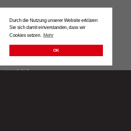
Thöni Josef GmbH
Fact­ory of Tables and chairs
Durch die Nutzung unserer Website erklären
39026 Prad am Stil­f­ser­joch (BZ)
Sie sich damit einverstanden, dass wir
Kiefernhain­weg 100 / Italy
Cookies setzen.
Mehr
Tel. 0039 / 0473 / 61 62 43
OK
info@​stuhl.​it
www.​stuhl.​it