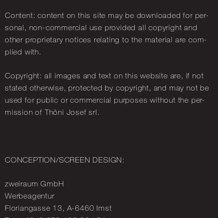
Con­tent: con­tent on this site may be down­loaded for per­
sonal, non-com­mer­cial use provided all copy­right and
other pro­pri­et­ary no­tices re­lat­ing to the ma­ter­ial are com­
plied with.
Copy­right: all im­ages and text on this web­site are, if not
stated oth­er­wise, pro­tec­ted by copy­right, and may not be
used for pub­lic or com­mer­cial pur­poses without the per­
mis­sion of Thöni Josef srl.
CON­CEP­TION/SCREEN DESIGN:
zweiraum GmbH
Wer­beagen­tur
Flori­an­gasse 13, A-6460 Imst