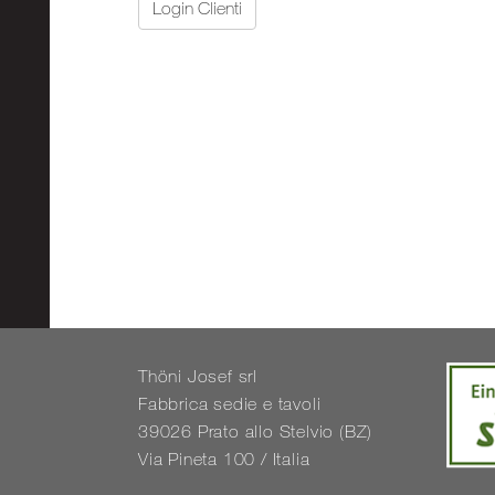
Login Clienti
Thöni Josef srl
Fabbrica sedie e tavoli
39026 Prato allo Stelvio (BZ)
Via Pineta 100 / Italia