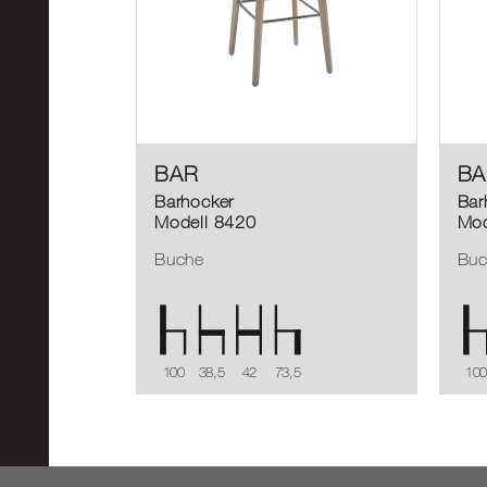
BAR
BA
Barhocker
Bar
Modell 8420
Mod
Buche
Bu
100
38,5
42
73,5
100