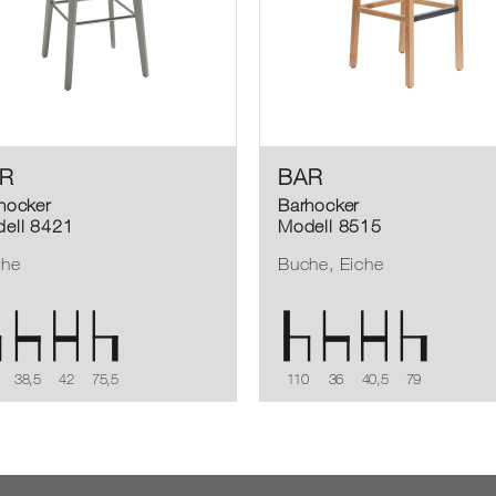
R
BAR
hocker
Barhocker
ell 8421
Modell 8515
che
Buche, Eiche
38,5
42
75,5
110
36
40,5
79