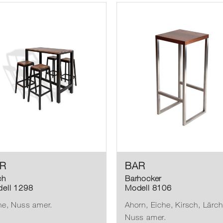
R
BAR
ch
Barhocker
ell 1298
Modell 8106
he, Nuss amer.
Ahorn, Eiche, Kirsch, Lärch
Nuss amer.