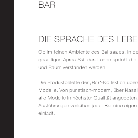
BAR
DIE SPRACHE DES LEB
Ob im feinen Ambiente des Ballsaales, in d
geselligen Apres Ski, das Leben spricht die
und Raum verstanden werden.
Die Produktpalette der „Bar“-Kollektion über
Modelle. Von puristisch-modern, über klassi
alle Modelle in höchster Qualität angeboten
Ausführungen verleihen jeder Bar eine eigen
einlädt.