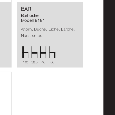
BAR
Barhocker
Modell 8181
Ahorn, Buche, Eiche, Lärche,
Nuss amer.
110
38,5
40
80