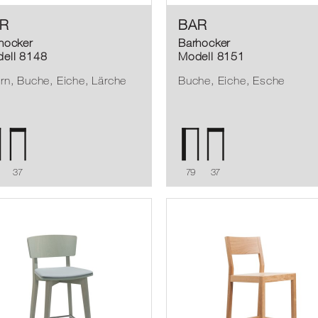
R
BAR
hocker
Barhocker
ell 8148
Modell 8151
rn, Buche, Eiche, Lärche
Buche, Eiche, Esche
37
79
37