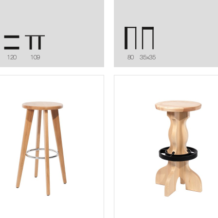
120
109
80
35x35