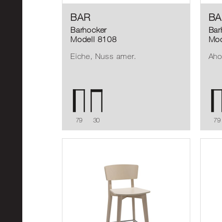
BAR
BA
Barhocker
Bar
Modell 8108
Mod
Eiche, Nuss amer.
Aho
79
30
79