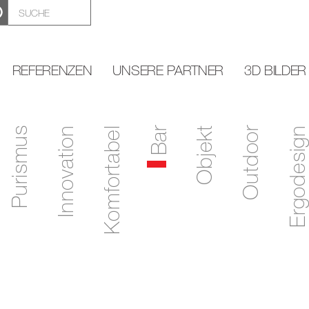
REFERENZEN
UNSERE PARTNER
3D BILDER
Purismus
Innovation
Komfortabel
Bar
Objekt
Outdoor
Ergodesign