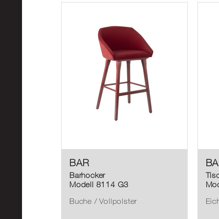
BAR
BA
Barhocker
Tis
Modell 8114 G3
Mod
Buche / Vollpolster
Eic