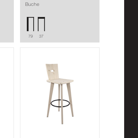
Buche
79
37