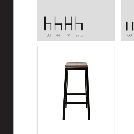
108
44
44
77,5
60