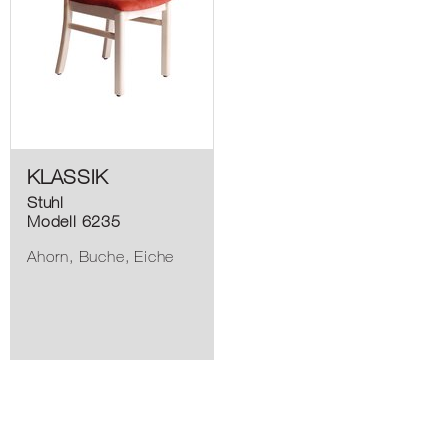
KLASSIK
Stuhl
Modell 6235
Ahorn, Buche, Eiche