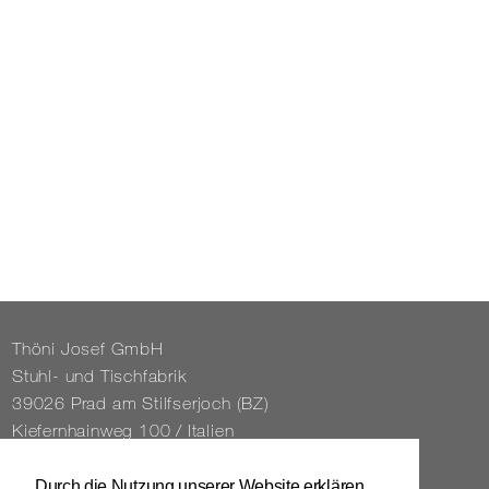
Thöni Josef GmbH
Stuhl- und Tisch­fa­brik
39026 Prad am Stilfs­er­joch (BZ)
Kie­fern­hain­weg 100 / Ita­li­en
Tel. 0039 / 0473 / 61 62 43
Durch die Nutzung unserer Website erklären