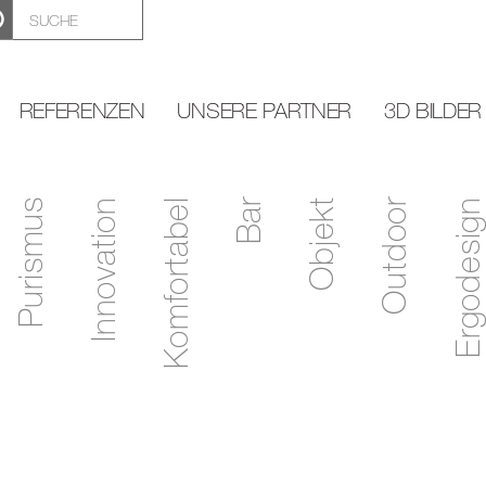
REFERENZEN
UNSERE PARTNER
3D BILDER
Purismus
Innovation
Komfortabel
Bar
Objekt
Outdoor
Ergodesign