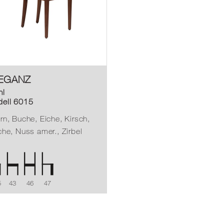
EGANZ
hl
ell 6015
rn, Buche, Eiche, Kirsch,
che, Nuss amer., Zirbel
5
43
46
47