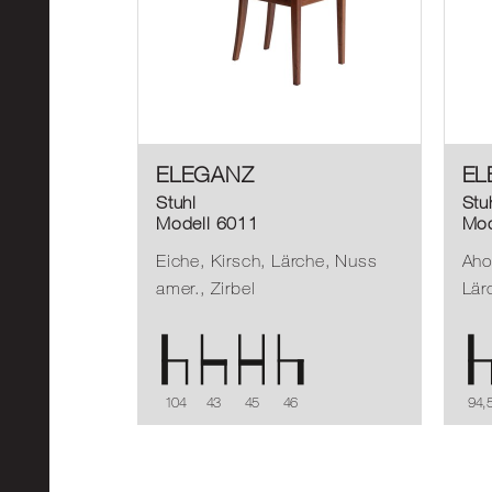
ELEGANZ
EL
Stuhl
Stu
Modell 6011
Mod
Eiche, Kirsch, Lärche, Nuss
Aho
amer., Zirbel
Lär
104
43
45
46
94,