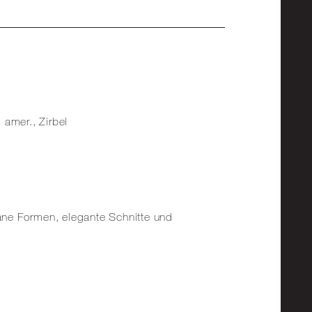
 amer., Zirbel
rane Formen, elegante Schnitte und