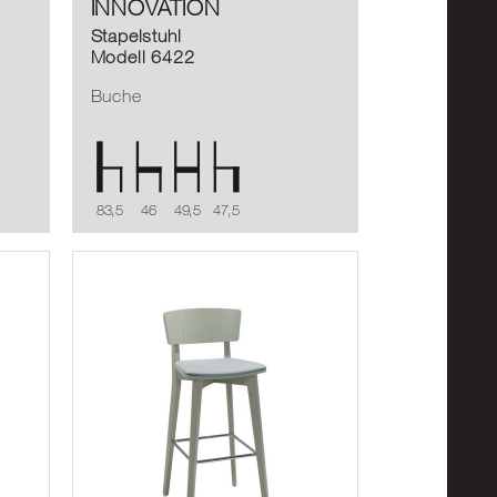
INNOVATION
Stapelstuhl
Modell 6422
Buche
83,5
46
49,5
47,5