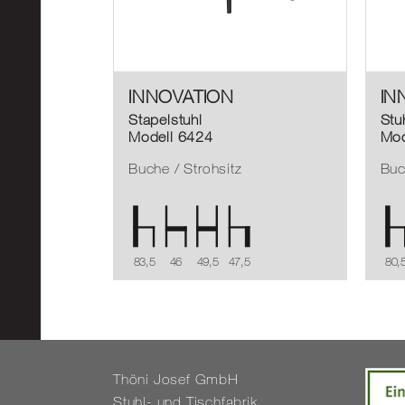
INNOVATION
IN
Stapelstuhl
Stu
Modell 6424
Mod
Buche / Strohsitz
Bu
83,5
46
49,5
47,5
80,
Thöni Josef GmbH
Stuhl- und Tisch­fa­brik