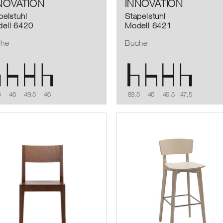
NOVATION
INNOVATION
pelstuhl
Stapelstuhl
ell 6420
Modell 6421
che
Buche
5
46
49,5
46
83,5
46
49,5
47,5