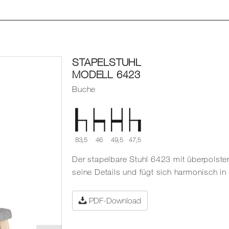
STAPELSTUHL
MODELL 6423
Buche
83,5
46
49,5
47,5
Der stapelbare Stuhl 6423 mit überpolster
seine Details und fügt sich harmonisch i
PDF-Download