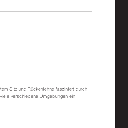
tem Sitz und Rückenlehne fasziniert durch
n viele verschiedene Umgebungen ein.