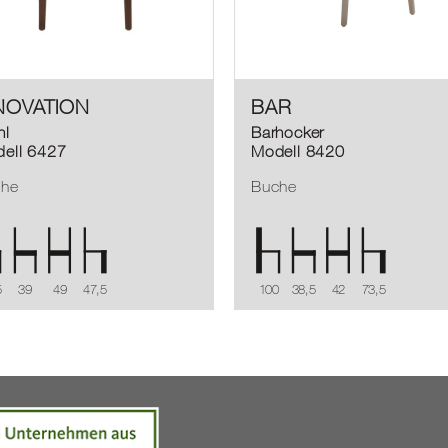
NOVATION
BAR
hl
Barhocker
ell 6427
Modell 8420
che
Buche
5
39
49
47,5
100
38,5
42
73,5