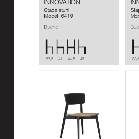
INNOVATION
IN
Stapelstuhl
Sta
Modell 6419
Mod
Buche
Bu
83,5
41
44,5
46
83,