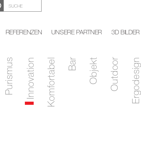
REFERENZEN
UNSERE PARTNER
3D BILDER
Purismus
Innovation
Komfortabel
Bar
Objekt
Outdoor
Ergodesign