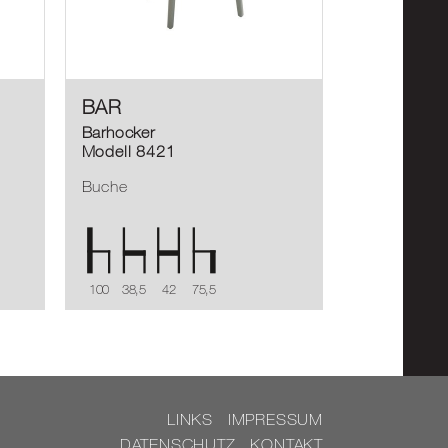
BAR
Barhocker
Modell 8421
Buche
100
38,5
42
75,5
LINKS
IM­PRES­SUM
DA­TEN­SCHUTZ
KON­TAKT