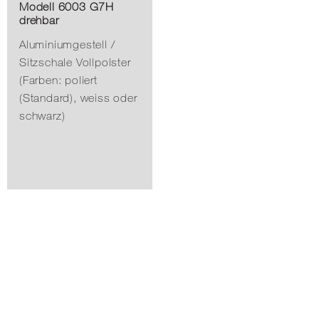
Modell 6003 G7H
drehbar
Aluminiumgestell /
Sitzschale Vollpolster
(Farben: poliert
(Standard), weiss oder
schwarz)