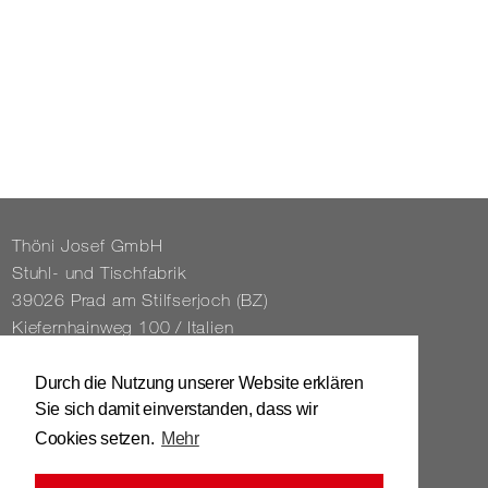
Thöni Josef GmbH
Stuhl- und Tisch­fa­brik
39026 Prad am Stilfs­er­joch (BZ)
Kie­fern­hain­weg 100 / Ita­li­en
Tel. 0039 / 0473 / 61 62 43
Durch die Nutzung unserer Website erklären
Sie sich damit einverstanden, dass wir
info@​stuhl.​it
Cookies setzen.
Mehr
www.​stuhl.​it