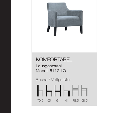
KOMFORTABEL
Loungesessel
Modell 6112 LO
Buche / Vollpolster
79,5
55
64
44
78,5
58,5