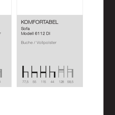
KOMFORTABEL
Sofa
r
Modell 6112 DI
Buche / Vollpolster
8
77,5
55
115
44
128
58,5