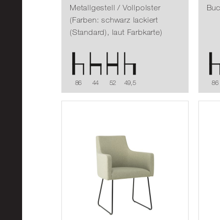
Metallgestell / Vollpolster
Buc
(Farben: schwarz lackiert
(Standard), laut Farbkarte)
86
44
52
49,5
86