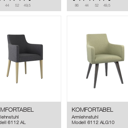
44
52
49,5
86
44
52
49,5
MFORTABEL
KOMFORTABEL
lehnstuhl
Armlehnstuhl
ell 6112 AL
Modell 6112 ALG10