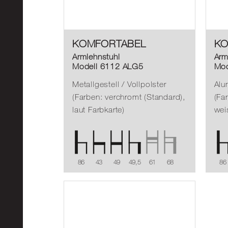
KOMFORTABEL
KO
Armlehnstuhl
Arm
Modell 6112 ALG5
Mod
Metallgestell / Vollpolster
Alu
(Farben: verchromt (Standard),
(Fa
laut Farbkarte)
wei
86
43
49
49,5
61
68
86