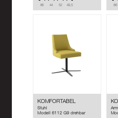
86
44
52
49,5
86
KOMFORTABEL
KO
Stuhl
Arm
Modell 6112 G9 drehbar
Mod