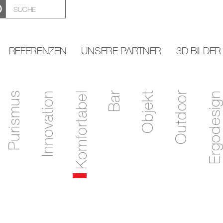
REFERENZEN
UNSERE PARTNER
3D BILDER
Purismus
Innovation
Komfortabel
Bar
Objekt
Outdoor
Ergodesign