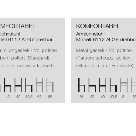
MFORTABEL
KOMFORTABEL
lehnstuhl
Armlehnstuhl
ell 6112 ALG7 drehbar
Modell 6112 ALG9 drehba
miniumgestell / Vollpolster
Metallgestell / Vollpolster
rben: poliert (Standard),
(Farben: schwarz lackiert
ss oder schwarz lackiert)
(Standard), laut Farbkarte)
43
49
49,5
61
68
86
43
49
49,5
61
6