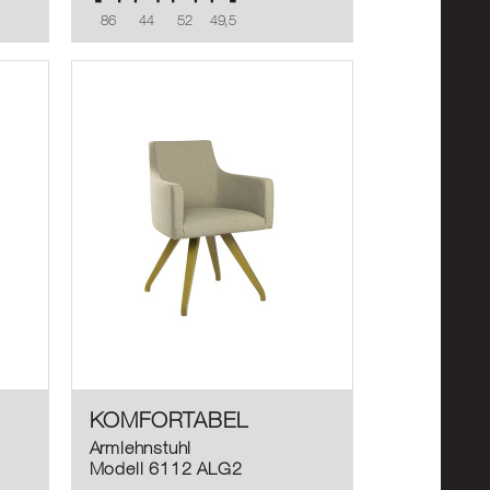
86
44
52
49,5
KOMFORTABEL
Armlehnstuhl
Modell 6112 ALG2