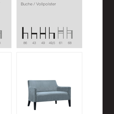
/
Buche / Vollpolster
8
86
43
49
49,5
61
68