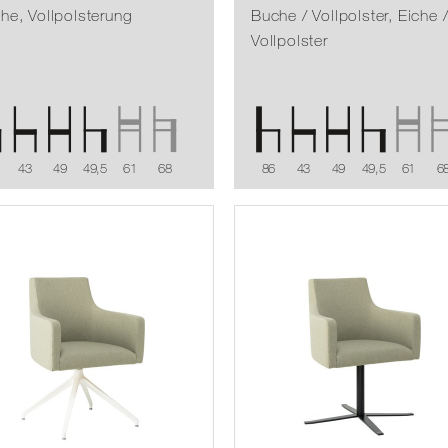
he, Vollpolsterung
Buche / Vollpolster, Eiche 
Vollpolster
43
49
49,5
61
68
86
43
49
49,5
61
6