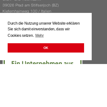
39026 Prad am Stilfs­er­joch (BZ)
Kie­fern­hain­weg 100 / Ita­li­en
Tel. 0039 / 0473 / 61 62 43
Durch die Nutzung unserer Website erklären
Sie sich damit einverstanden, dass wir
info@​stuhl.​it
Cookies setzen.
Mehr
www.​stuhl.​it
OK