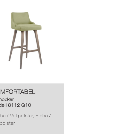
MFORTABEL
hocker
ell 8112 G10
he / Vollpolster, Eiche /
lpolster