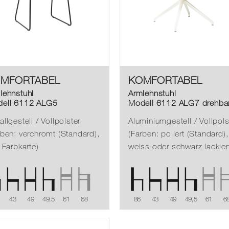
MFORTABEL
KOMFORTABEL
lehnstuhl
Armlehnstuhl
ell 6112 ALG5
Modell 6112 ALG7 drehba
llgestell / Vollpolster
Aluminiumgestell / Vollpols
rben: verchromt (Standard),
(Farben: poliert (Standard),
 Farbkarte)
weiss oder schwarz lackier
43
49
49,5
61
68
86
43
49
49,5
61
6