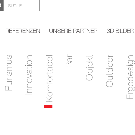
REFERENZEN
UNSERE PARTNER
3D BILDER
Purismus
Innovation
Komfortabel
Bar
Objekt
Outdoor
Ergodesign