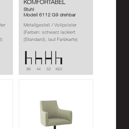
KOMFORTABEL
Stuhl
Modell 6112 G9 drehbar
ter
Metallgestell / Vollpolster
(Farben: schwarz lackiert
t)
(Standard), laut Farbkarte)
86
44
52
49,5