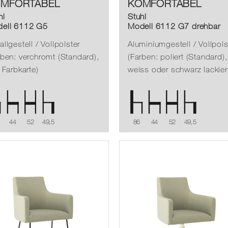
MFORTABEL
KOMFORTABEL
hl
Stuhl
ell 6112 G5
Modell 6112 G7 drehbar
llgestell / Vollpolster
Aluminiumgestell / Vollpols
rben: verchromt (Standard),
(Farben: poliert (Standard),
 Farbkarte)
weiss oder schwarz lackier
44
52
49,5
86
44
52
49,5