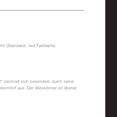
omt (Standard), laut Farbkarte)
" zeichnet sich besonders durch seine
komfort aus. Der Alleskönner ist überall