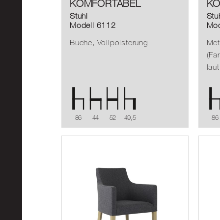
KOMFORTABEL
KO
Stuhl
Stu
Modell 6112
Mod
Buche, Vollpolsterung
Meta
(Fa
laut
86
44
52
49,5
86