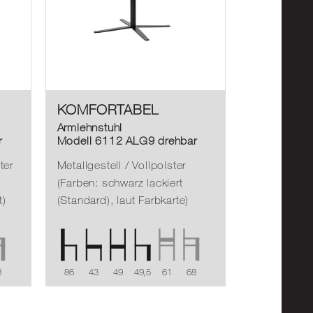
KOMFORTABEL
Armlehnstuhl
r
Modell 6112 ALG9 drehbar
ter
Metallgestell / Vollpolster
(Farben: schwarz lackiert
t)
(Standard), laut Farbkarte)
8
86
43
49
49,5
61
68