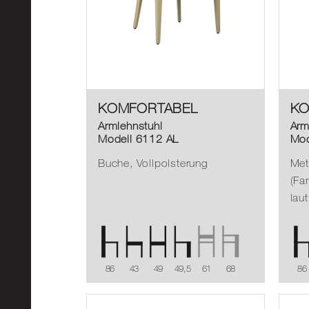
KOMFORTABEL
KO
Armlehnstuhl
Arm
Modell 6112 AL
Mod
Buche, Vollpolsterung
Meta
(Fa
laut
86
43
49
49,5
61
68
86