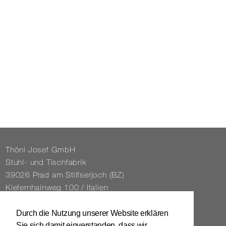
Thöni Josef GmbH
Stuhl- und Tisch­fa­brik
39026 Prad am Stilfs­er­joch (BZ)
Kie­fern­hain­weg 100 / Ita­li­en
Tel. 0039 / 0473 / 61 62 43
Durch die Nutzung unserer Website erklären
Sie sich damit einverstanden, dass wir