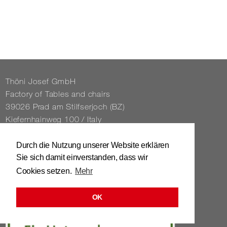
Thöni Josef GmbH
Fact­ory of Tables and chairs
39026 Prad am Stil­f­ser­joch (BZ)
Kiefernhain­weg 100 / Italy
Tel. 0039 / 0473 / 61 62 43
Durch die Nutzung unserer Website erklären
Sie sich damit einverstanden, dass wir
info@​stuhl.​it
Cookies setzen.
Mehr
www.​stuhl.​it
OK