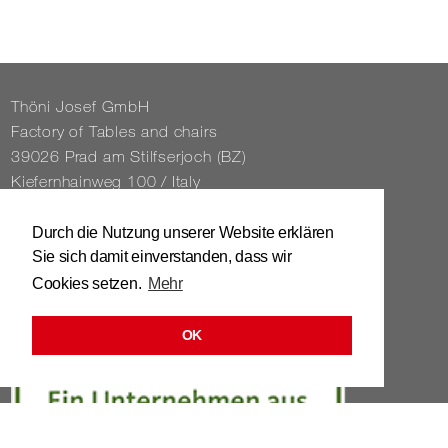
Thöni Josef GmbH
Fact­ory of Tables and chairs
39026 Prad am Stil­f­ser­joch (BZ)
Kiefernhain­weg 100 / Italy
Tel. 0039 / 0473 / 61 62 43
Durch die Nutzung unserer Website erklären
Sie sich damit einverstanden, dass wir
info@​stuhl.​it
Cookies setzen.
Mehr
www.​stuhl.​it
OK