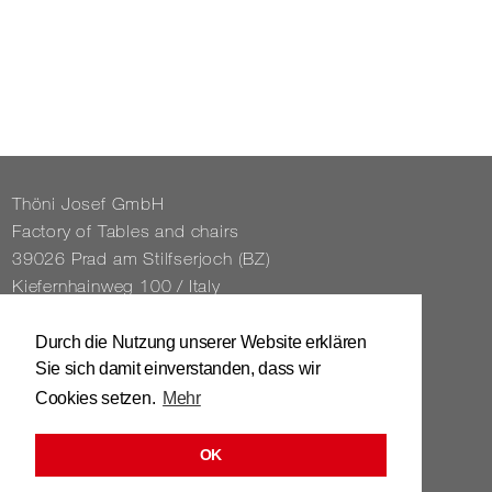
Thöni Josef GmbH
Fact­ory of Tables and chairs
39026 Prad am Stil­f­ser­joch (BZ)
Kiefernhain­weg 100 / Italy
Tel. 0039 / 0473 / 61 62 43
Durch die Nutzung unserer Website erklären
Sie sich damit einverstanden, dass wir
info@​stuhl.​it
Cookies setzen.
Mehr
www.​stuhl.​it
OK