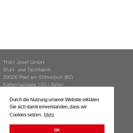
Thöni Josef GmbH
Stuhl- und Tisch­fa­brik
39026 Prad am Stilfs­er­joch (BZ)
Kie­fern­hain­weg 100 / Ita­li­en
Tel. 0039 / 0473 / 61 62 43
Durch die Nutzung unserer Website erklären
Sie sich damit einverstanden, dass wir
info@​stuhl.​it
Cookies setzen.
Mehr
www.​stuhl.​it
OK