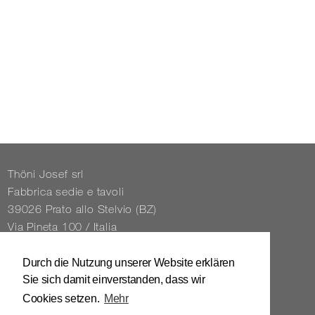
Thöni Josef srl
Fabbrica sedie e tavoli
39026 Prato allo Stelvio (BZ)
Via Pineta 100 / Italia
Tel. 0039 / 0473 / 61 62 43
Durch die Nutzung unserer Website erklären
Sie sich damit einverstanden, dass wir
info@​stuhl.​it
Cookies setzen.
Mehr
www.​stuhl.​it