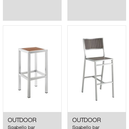
Alluminio / doghe di
Alluminio / doghe di
alluminio rivestite
alluminio rivestite
(colori: Teak / Grigio)
(colori: Teak / Grigio)