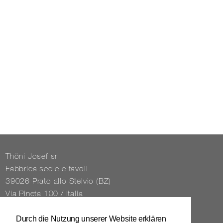
Thöni Josef srl
Fabbrica sedie e tavoli
39026 Prato allo Stelvio (BZ)
Via Pineta 100 / Italia
Tel. 0039 / 0473 / 61 62 43
Durch die Nutzung unserer Website erklären