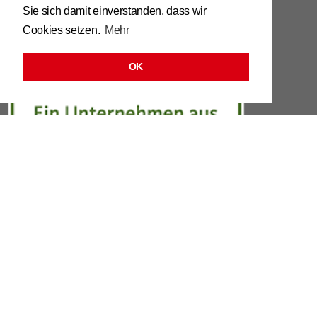
Sie sich damit einverstanden, dass wir
info@​stuhl.​it
Cookies setzen.
Mehr
www.​stuhl.​it
OK
LINKS
DISCLAIMER
PROTEZIONE DEI DATI
CONTATTO
Richiedere le immagini 3D sedia