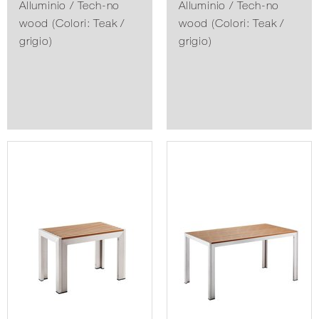
OUTDOOR
OUTDOOR
Sedia
Poltroncina
Modello Bavaria
Modello Bavaria
Collection 743S
Collection 745S
Alluminio / Tech-no
Alluminio / Tech-no
wood (Colori: Teak /
wood (Colori: Teak /
grigio)
grigio)