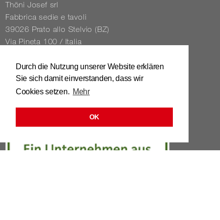
Thöni Josef srl
Fabbrica sedie e tavoli
39026 Prato allo Stelvio (BZ)
Via Pineta 100 / Italia
Tel. 0039 / 0473 / 61 62 43
Durch die Nutzung unserer Website erklären
Sie sich damit einverstanden, dass wir
info@​stuhl.​it
Cookies setzen.
Mehr
www.​stuhl.​it
OK