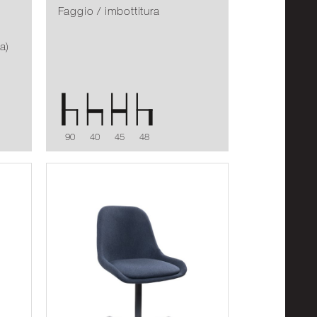
Faggio / imbottitura
a)
90
40
45
48