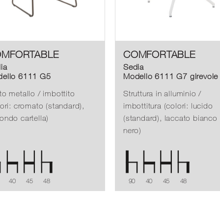
MFORTABLE
COMFORTABLE
ia
Sedia
ello 6111 G5
Modello 6111 G7 girevole
to metallo / imbottito
Struttura in alluminio /
lori: cromato (standard),
imbottitura (colori: lucido
ondo cartella)
(standard), laccato bianco
nero)
40
45
48
90
40
45
48