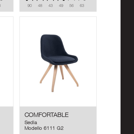
3
90
48
43
49
56
63
COMFORTABLE
Sedia
Modello 6111 G2