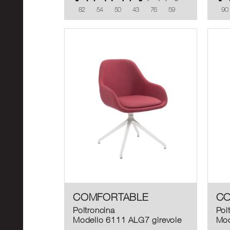
82
54
50
43
76
59
90
COMFORTABLE
CO
Poltroncina
Pol
Modello 6111 ALG7 girevole
Mod