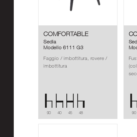
COMFORTABLE
CO
Sedia
Sed
Modello 6111 G3
Mod
Faggio / imbottitura, rovere /
Fus
imbottitura
(co
sec
90
40
45
48
90