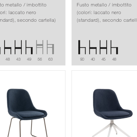
to metallo / imbottito
Fusto metallo / imbottito
lori: laccato nero
(colori: laccato nero
andard), secondo cartella)
(standard), secondo cartell
48
43
49
56
63
90
40
45
48