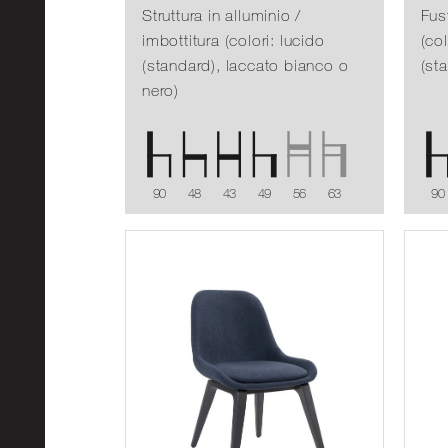
Struttura in alluminio /
Fus
imbottitura (colori: lucido
(co
(standard), laccato bianco o
(st
nero)
90
48
43
49
56
63
90