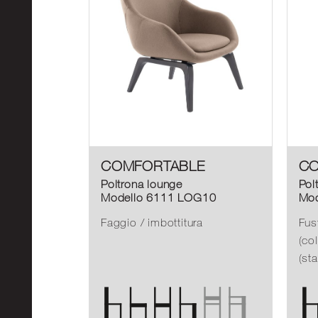
COMFORTABLE
CO
Poltrona lounge
Pol
Modello 6111 LOG10
Mod
Faggio / imbottitura
Fus
(co
(st