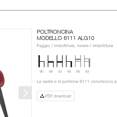
POLTRONCINA
MODELLO 6111 ALG10
Faggio / imbottitura, rovere / imbottitura
90
48
43
49
56
63
Le sedie e le poltrone 6111 convincono pe
PDF download