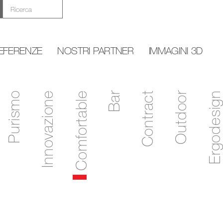
EFERENZE
NOSTRI PARTNER
IMMAGINI 3D
Purismo
Innovazione
Comfortable
Bar
Contract
Outdoor
Ergodesign