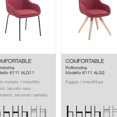
MFORTABLE
COMFORTABLE
troncina
Poltroncina
ello 6111 ALG11
Modello 6111 ALG2
to metallo / imbottito
Faggio / imbottitura
lori: laccato nero
andard), secondo cartella)