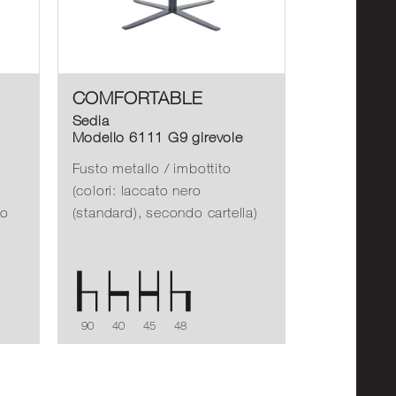
COMFORTABLE
Sedia
Modello 6111 G9 girevole
Fusto metallo / imbottito
(colori: laccato nero
 o
(standard), secondo cartella)
90
40
45
48