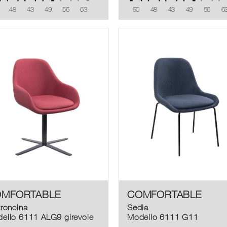
48
43
49
56
63
90
48
43
49
56
6
MFORTABLE
COMFORTABLE
troncina
Sedia
ello 6111 ALG9 girevole
Modello 6111 G11