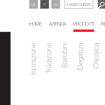
DE
IT
EN
LOGIN CLIENTI
HOME
AZIENDA
PRODOTTI
R
Ispirazione
Tradizione
Bambini
Eleganza
Classica