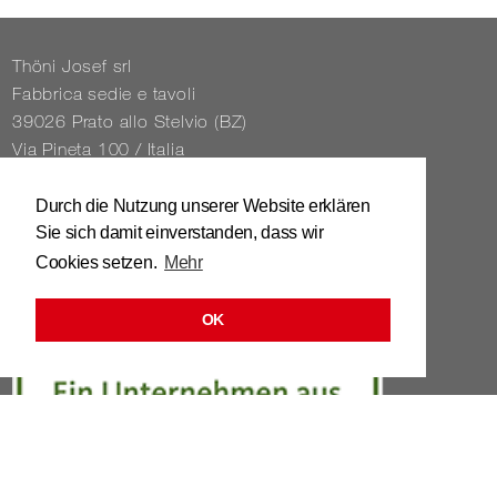
Thöni Josef srl
Fabbrica sedie e tavoli
39026 Prato allo Stelvio (BZ)
Via Pineta 100 / Italia
Tel. 0039 / 0473 / 61 62 43
Durch die Nutzung unserer Website erklären
Sie sich damit einverstanden, dass wir
info@​stuhl.​it
Cookies setzen.
Mehr
www.​stuhl.​it
OK