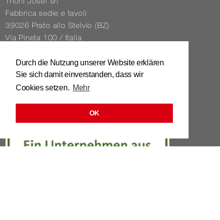
Thöni Josef srl
Fabbrica sedie e tavoli
39026 Prato allo Stelvio (BZ)
Via Pineta 100 / Italia
Tel. 0039 / 0473 / 61 62 43
Durch die Nutzung unserer Website erklären
Sie sich damit einverstanden, dass wir
info@​stuhl.​it
Cookies setzen.
Mehr
www.​stuhl.​it
OK