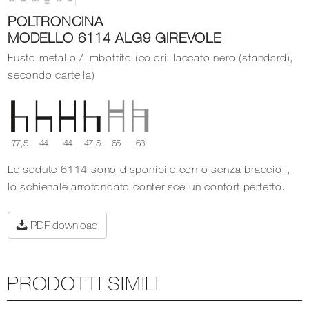
POLTRONCINA
MODELLO 6114 ALG9 GIREVOLE
Fusto metallo / imbottito (colori: laccato nero (standard),
secondo cartella)
77,5
44
44
47,5
65
68
Le sedute 6114 sono disponibile con o senza braccioli,
lo schienale arrotondato conferisce un confort perfetto.
PDF download
PRODOTTI SIMILI