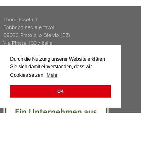
Thöni Josef srl
Fabbrica sedie e tavoli
39026 Prato allo Stelvio (BZ)
Via Pineta 100 / Italia
Tel. 0039 / 0473 / 61 62 43
Durch die Nutzung unserer Website erklären
Sie sich damit einverstanden, dass wir
info@​stuhl.​it
Cookies setzen.
Mehr
www.​stuhl.​it
OK