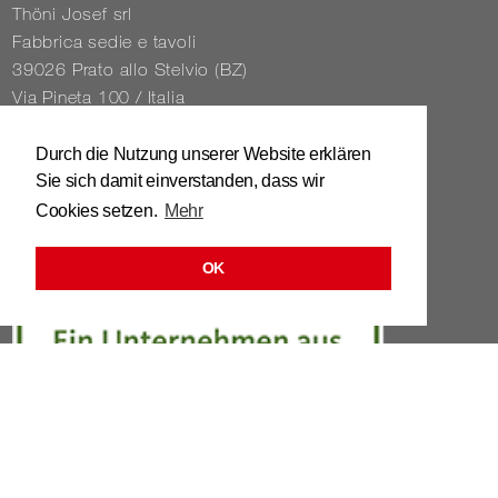
Thöni Josef srl
Fabbrica sedie e tavoli
39026 Prato allo Stelvio (BZ)
Via Pineta 100 / Italia
Tel. 0039 / 0473 / 61 62 43
Durch die Nutzung unserer Website erklären
Sie sich damit einverstanden, dass wir
info@​stuhl.​it
Cookies setzen.
Mehr
www.​stuhl.​it
OK