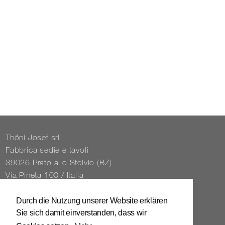
Thöni Josef srl
Fabbrica sedie e tavoli
39026 Prato allo Stelvio (BZ)
Via Pineta 100 / Italia
Tel. 0039 / 0473 / 61 62 43
Durch die Nutzung unserer Website erklären
Sie sich damit einverstanden, dass wir
info@​stuhl.​it