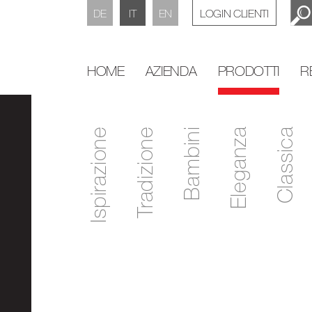
DE
IT
EN
LOGIN CLIENTI
HOME
AZIENDA
PRODOTTI
R
Ispirazione
Tradizione
Bambini
Eleganza
Classica