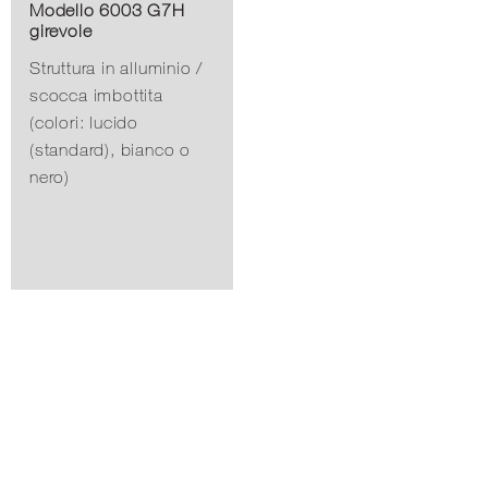
Modello 6003 G7H
girevole
Struttura in alluminio /
scocca imbottita
(colori: lucido
(standard), bianco o
nero)