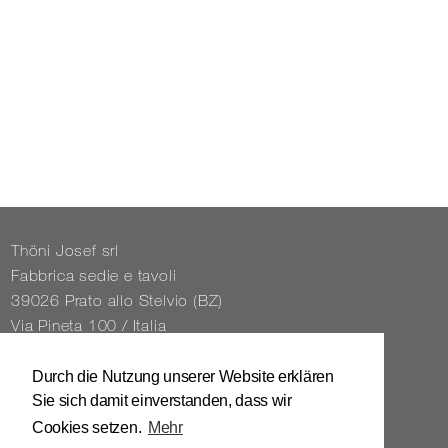
Thöni Josef srl
Fabbrica sedie e tavoli
39026 Prato allo Stelvio (BZ)
Via Pineta 100 / Italia
Tel. 0039 / 0473 / 61 62 43
Durch die Nutzung unserer Website erklären
Sie sich damit einverstanden, dass wir
info@​stuhl.​it
Cookies setzen.
Mehr