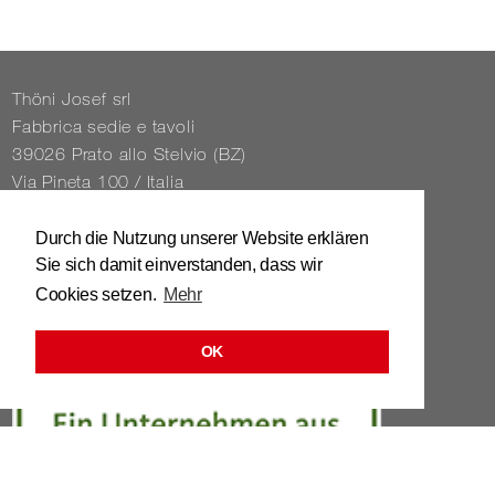
Thöni Josef srl
Fabbrica sedie e tavoli
39026 Prato allo Stelvio (BZ)
Via Pineta 100 / Italia
Tel. 0039 / 0473 / 61 62 43
Durch die Nutzung unserer Website erklären
Sie sich damit einverstanden, dass wir
info@​stuhl.​it
Cookies setzen.
Mehr
www.​stuhl.​it
OK