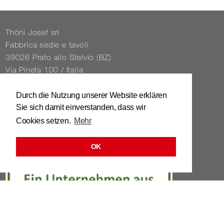
Thöni Josef srl
Fabbrica sedie e tavoli
39026 Prato allo Stelvio (BZ)
Via Pineta 100 / Italia
Tel. 0039 / 0473 / 61 62 43
Durch die Nutzung unserer Website erklären
Sie sich damit einverstanden, dass wir
info@​stuhl.​it
Cookies setzen.
Mehr
www.​stuhl.​it
OK